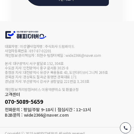
대표자명 : 이성열
사업자명 : 주식회사 드림와이드
사업자등록번호 : 697-87-02201
개인정보 관리책임자 : 최현수 팀장
이메일 : wide2366@naver.com
본사: 대구광역시 서구 팔달로 152, 304호

수도권 지사: 인천광역시 중구 운서동 3025-8

충청권 지사: 대전광역시 유성구 복용동로 43, 도안더리브시그니처 269호

경북권 지사: 경상북도 칠곡군 동명면 경북대로 171

경남권 지사: 부산광역시 강서구 공항앞길 221번길 3, 203호
개인정보 처리방침
서비스 이용약관
취소 및 환불규정
고객센터
070-5089-5659
전화문의 : 평일/주말 9~18시ㅣ점심시간 : 12~13시
B2B문의 : wide2366@naver.com
Copyright ⓒ 2025 HAPPYTHEBUS All rights reserved.