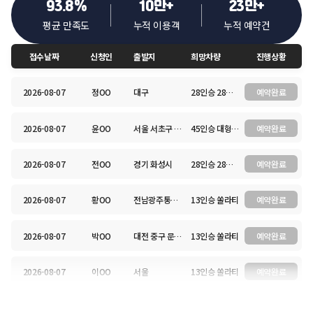
93.8
%
10
만+
23
만+
평균 만족도
누적 이용객
누적 예약건
접수날짜
신청인
출발지
희망차량
진행상황
2026-08-07
권OO
충남 보령시 웅천읍 방축길 87
13인승 쏠라티
예약완료
2026-08-07
정OO
대구
28인승 28대형 리무진
예약완료
2026-08-07
윤OO
서울 서초구 방배동 504-1 사당역 2호선 1번출구
45인승 대형버스
예약완료
2026-08-07
전OO
경기 화성시
28인승 28대형 리무진
예약완료
2026-08-07
황OO
전남광주통합특별시 영암군 삼호읍 대불로 91 호텔현대바이라한 목포
13인승 쏠라티
예약완료
2026-08-07
박OO
대전 중구 문화로 282 충남대학교병원
13인승 쏠라티
예약완료
2026-08-07
이OO
서울
13인승 쏠라티
예약완료