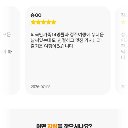
2026-08-07
서OO
대구 달서구 달구벌대로 지하 1280 성서산업단지역 대구2호선
45인승 대형버스
예약완료
송OO
장O
2026-08-07
강OO
경북 경주시 황성동 371-3 황성공원 공영주차장
28인승 28대형 리무진
예약완료
 모든
외국인가족14명들과 경주여행에 무더운
정말
2026-08-07
서OO
충남 공주시
13인승 쏠라티
예약완료
날씨였는데도  친절하고 멋진 기사님과 
어요
즐거운 여행이었습니다
전도
야 하
덕분
2026-07-08
2026
어떤
차량
을 찾으시나요?