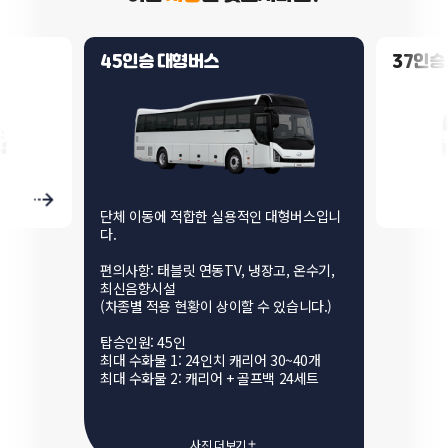
45인승 대형버스
37인승
단체 이동에 적합한 실용적인 대형버스입니
다.

편의사항: 태블릿 연동TV, 냉장고, 온수기, 
최신음향시설

(차종별 적용 현황이 상이할 수 있습니다.)

탑승인원: 45인

최대 수화물 1: 24인치 캐리어 30~40개

최대 수화물 2: 캐리어 + 골프백 24세트
사진 더보기