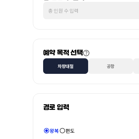
예약 목적 선택
차량대절
공항
경로 입력
왕복
편도