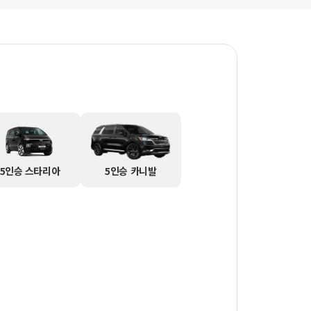
5인승 스타리아
5인승 카니발