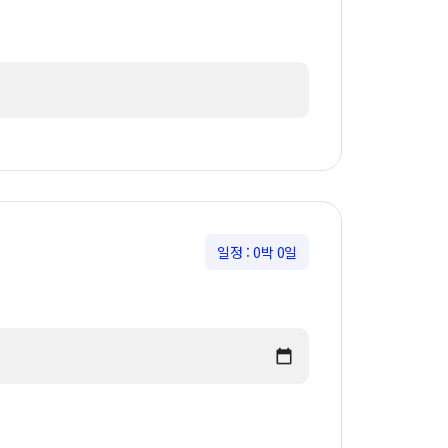
일정 :
0박 0일